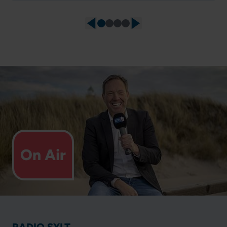
On Air