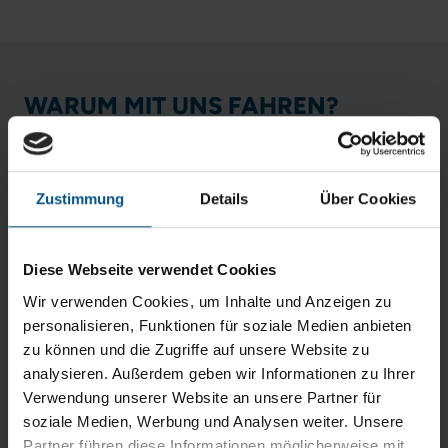
WARUM MIT UNS FAHREN?
Zustimmung
Details
Über Cookies
Diese Webseite verwendet Cookies
Wir verwenden Cookies, um Inhalte und Anzeigen zu
PERSÖNLICH
personalisieren, Funktionen für soziale Medien anbieten
Unser freundliches Team checkt Sie am Terminal direkt
zu können und die Zugriffe auf unsere Website zu
am Fahrzeug ein. Bezahlen können Sie bequem bar, mit
analysieren. Außerdem geben wir Informationen zu Ihrer
Girocard oder Kreditkarte.
Verwendung unserer Website an unsere Partner für
soziale Medien, Werbung und Analysen weiter. Unsere
Partner führen diese Informationen möglicherweise mit