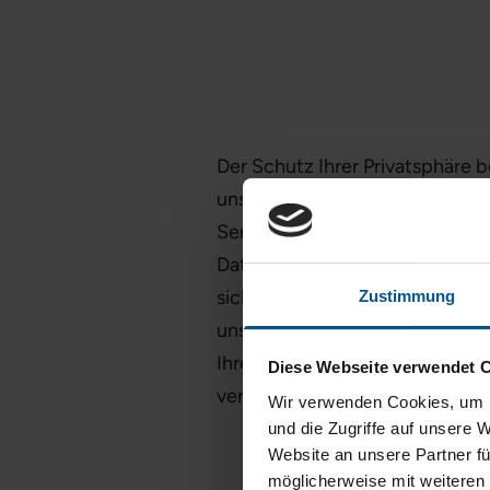
Der Schutz Ihrer Privatsphäre b
unsere Webseite besuchen, spe
Service Provider, die Webseite
Datum und die Dauer des Besuc
sicheren Serverbetrieb zwingend
Zustimmung
uns Daten per Kontakt-Formula
Ihre Daten werden von uns auss
Diese Webseite verwendet 
vertraulich behandelt. Eine Weit
Wir verwenden Cookies, um I
und die Zugriffe auf unsere 
Website an unsere Partner fü
möglicherweise mit weiteren