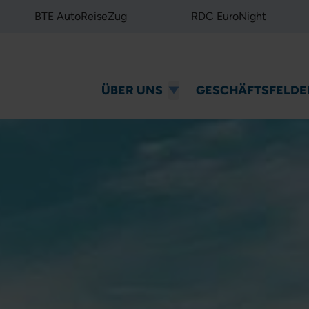
BTE AutoReiseZug
RDC EuroNight
ÜBER UNS
GESCHÄFTSFELDE
Menü umschalten
Unsere Philosophie
Schleswig-Holste
Geschäftsführung
Nachtzüge & Flo
Unsere Gesellschaften
Infrastruktur & W
RDC International