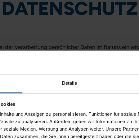
DATENSCHUTZ
ei der Verarbeitung persönlicher Daten ist für uns ein w
ichern unsere Webserver standardmäßig die Internet-Pro
, von der aus Sie uns besuchen, die Webseiten, die Sie b
hes. Diese Informationen sind für die technische Über
Details
 erforderlich. Eine personalisierte Auswertung dieser Da
r senden, werden diese im Zuge der Datensicherung auf
chließlich zur Bearbeitung Ihres Anliegens verwendet. 
Cookies
ergabe an Dritte erfolgt nicht. ​
nhalte und Anzeigen zu personalisieren, Funktionen für soziale
Website zu analysieren. Außerdem geben wir Informationen zu I
r soziale Medien, Werbung und Analysen weiter. Unsere Partner
 Daten zusammen, die Sie ihnen bereitgestellt haben oder die s