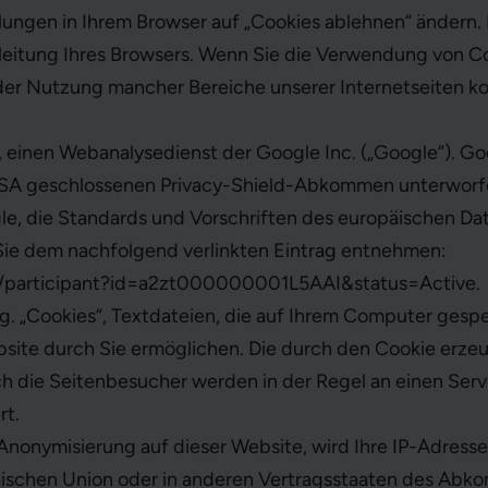
llungen in Ihrem Browser auf „Cookies ablehnen“ ändern.
leitung Ihres Browsers. Wenn Sie die Verwendung von C
der Nutzung mancher Bereiche unserer Internetseiten 
 einen Webanalysedienst der Google Inc. („Google“). Go
A geschlossenen Privacy-Shield-Abkommen unterworfen 
le, die Standards und Vorschriften des europäischen Da
ie dem nachfolgend verlinkten Eintrag entnehmen:
v/participant?id=a2zt000000001L5AAI&status=Active
.
. „Cookies“, Textdateien, die auf Ihrem Computer gesp
site durch Sie ermöglichen. Die durch den Cookie erze
h die Seitenbesucher werden in der Regel an einen Ser
rt.
P-Anonymisierung auf dieser Website, wird Ihre IP-Adress
äischen Union oder in anderen Vertragsstaaten des Ab